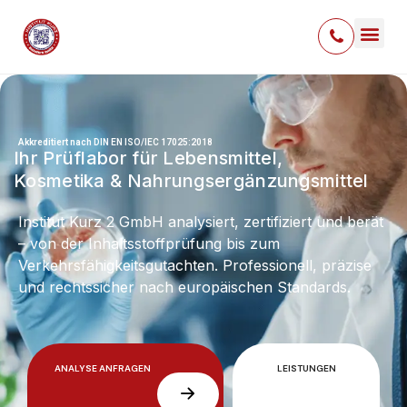
Akkreditiert nach DIN EN ISO/IEC 17025:2018
Ihr Prüflabor für Lebensmittel,
Kosmetika & Nahrungsergänzungsmittel
Institut Kurz 2 GmbH analysiert, zertifiziert und berät
– von der Inhaltsstoffprüfung bis zum
Verkehrsfähigkeitsgutachten. Professionell, präzise
und rechtssicher nach europäischen Standards.
LEISTUNGEN