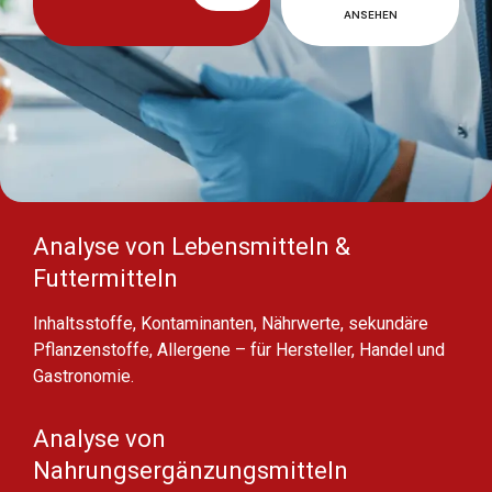
ANSEHEN
Analyse von Lebensmitteln &
Futtermitteln
Inhaltsstoffe, Kontaminanten, Nährwerte, sekundäre
Pflanzenstoffe, Allergene – für Hersteller, Handel und
Gastronomie.
Analyse von
Nahrungsergänzungsmitteln