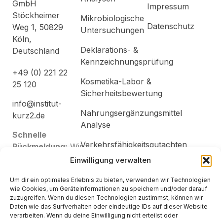
GmbH
Impressum
Stöckheimer
Mikrobiologische
Datenschutz
Weg 1, 50829
Untersuchungen
Köln,
Deklarations- &
Deutschland
Kennzeichnungsprüfung
+49 (0) 221 22
Kosmetika-Labor &
25 120
Sicherheitsbewertung
info@institut-
Nahrungsergänzungsmittel
kurz2.de
Analyse
Schnelle
Verkehrsfähigkeitsgutachten
Rückmeldung:
Wir
& Free Sales Vorbereitung
antworten
Einwilligung verwalten
innerhalb von 24
Regulatorische
Um dir ein optimales Erlebnis zu bieten, verwenden wir Technologien
Stunden. Für
Beratung &
wie Cookies, um Geräteinformationen zu speichern und/oder darauf
dringende
zuzugreifen. Wenn du diesen Technologien zustimmst, können wir
Health Claims
Analysen bitte
Daten wie das Surfverhalten oder eindeutige IDs auf dieser Website
verarbeiten. Wenn du deine Einwilligung nicht erteilst oder
direkt anrufen.